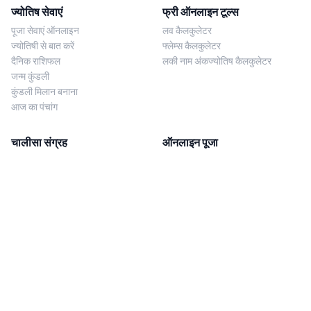
ज्योतिष सेवाएं
फ्री ऑनलाइन टूल्स
पूजा सेवाएं ऑनलाइन
लव कैलकुलेटर
ज्योतिषी से बात करें
फ्लेम्स कैलकुलेटर
दैनिक राशिफल
लकी नाम अंकज्योतिष कैलकुलेटर
जन्म कुंडली
कुंडली मिलान बनाना
आज का पंचांग
चालीसा संग्रह
ऑनलाइन पूजा
शिव चालीसा
शनि साढ़े साती पूजा
दुर्गा चालीसा
काल सर्प दोष निवारण पूजा
लक्ष्मी चालीसा
नज़र दोष शांति पूजा
शनि चालीसा
नवग्रह शांति पूजा
नवग्रह चालीसा
ब्राह्मण भोज
आरती संग्रह
हमसे संपर्क करें
Corporate Office
गणेश आरती
MYJYOTISH.COM
श्री विष्णु आरती
Indic Life Private Limited
लक्ष्मी आरती