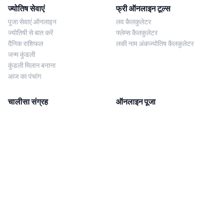
ज्योतिष सेवाएं
फ्री ऑनलाइन टूल्स
पूजा सेवाएं ऑनलाइन
लव कैलकुलेटर
ज्योतिषी से बात करें
फ्लेम्स कैलकुलेटर
दैनिक राशिफल
लकी नाम अंकज्योतिष कैलकुलेटर
जन्म कुंडली
कुंडली मिलान बनाना
आज का पंचांग
चालीसा संग्रह
ऑनलाइन पूजा
शिव चालीसा
शनि साढ़े साती पूजा
दुर्गा चालीसा
काल सर्प दोष निवारण पूजा
लक्ष्मी चालीसा
नज़र दोष शांति पूजा
शनि चालीसा
नवग्रह शांति पूजा
नवग्रह चालीसा
ब्राह्मण भोज
आरती संग्रह
हमसे संपर्क करें
Corporate Office
गणेश आरती
MYJYOTISH.COM
श्री विष्णु आरती
Indic Life Private Limited
लक्ष्मी आरती