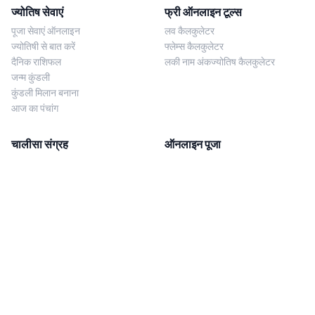
ज्योतिष सेवाएं
फ्री ऑनलाइन टूल्स
पूजा सेवाएं ऑनलाइन
लव कैलकुलेटर
ज्योतिषी से बात करें
फ्लेम्स कैलकुलेटर
दैनिक राशिफल
लकी नाम अंकज्योतिष कैलकुलेटर
जन्म कुंडली
कुंडली मिलान बनाना
आज का पंचांग
चालीसा संग्रह
ऑनलाइन पूजा
शिव चालीसा
शनि साढ़े साती पूजा
दुर्गा चालीसा
काल सर्प दोष निवारण पूजा
लक्ष्मी चालीसा
नज़र दोष शांति पूजा
शनि चालीसा
नवग्रह शांति पूजा
नवग्रह चालीसा
ब्राह्मण भोज
आरती संग्रह
हमसे संपर्क करें
Corporate Office
गणेश आरती
MYJYOTISH.COM
श्री विष्णु आरती
Indic Life Private Limited
लक्ष्मी आरती