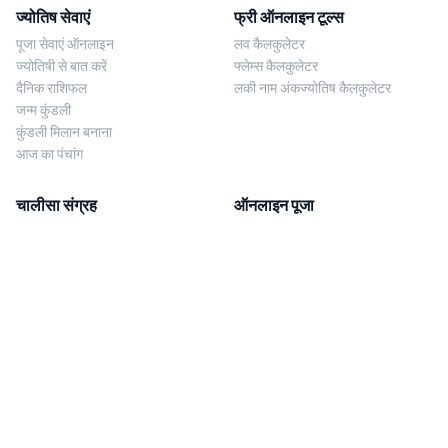
ज्योतिष सेवाएं
फ्री ऑनलाइन टूल्स
पूजा सेवाएं ऑनलाइन
लव कैलकुलेटर
ज्योतिषी से बात करें
फ्लेम्स कैलकुलेटर
दैनिक राशिफल
लकी नाम अंकज्योतिष कैलकुलेटर
जन्म कुंडली
कुंडली मिलान बनाना
आज का पंचांग
चालीसा संग्रह
ऑनलाइन पूजा
शिव चालीसा
शनि साढ़े साती पूजा
दुर्गा चालीसा
काल सर्प दोष निवारण पूजा
लक्ष्मी चालीसा
नज़र दोष शांति पूजा
शनि चालीसा
नवग्रह शांति पूजा
नवग्रह चालीसा
ब्राह्मण भोज
आरती संग्रह
हमसे संपर्क करें
Corporate Office
गणेश आरती
MYJYOTISH.COM
श्री विष्णु आरती
Indic Life Private Limited
लक्ष्मी आरती