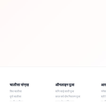
चालीसा संग्रह
ऑनलाइन पूजा
आरत
शिव चालीसा
शनि साढ़े साती पूजा
गणे
दुर्गा चालीसा
काल सर्प दोष निवारण पूजा
श्री 
लक्ष्मी चालीसा
नज़र दोष शांति पूजा
लक्ष