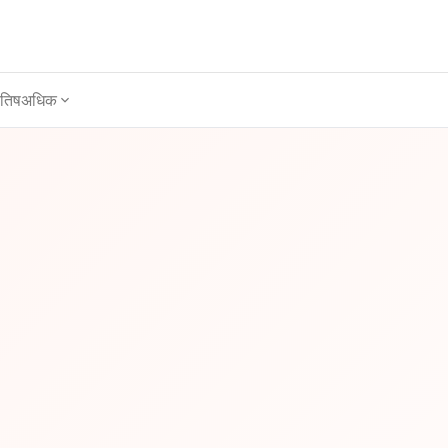
ोतिष
अधिक