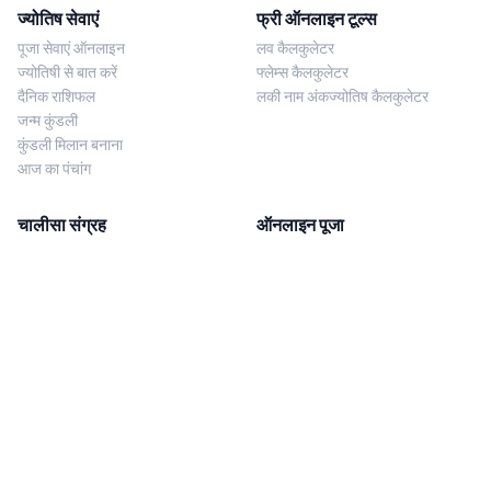
ज्योतिष सेवाएं
फ्री ऑनलाइन टूल्स
पूजा सेवाएं ऑनलाइन
लव कैलकुलेटर
ज्योतिषी से बात करें
फ्लेम्स कैलकुलेटर
दैनिक राशिफल
लकी नाम अंकज्योतिष कैलकुलेटर
जन्म कुंडली
कुंडली मिलान बनाना
आज का पंचांग
चालीसा संग्रह
ऑनलाइन पूजा
शिव चालीसा
शनि साढ़े साती पूजा
दुर्गा चालीसा
काल सर्प दोष निवारण पूजा
लक्ष्मी चालीसा
नज़र दोष शांति पूजा
शनि चालीसा
नवग्रह शांति पूजा
नवग्रह चालीसा
ब्राह्मण भोज
आरती संग्रह
हमसे संपर्क करें
Corporate Office
गणेश आरती
MYJYOTISH.COM
श्री विष्णु आरती
Indic Life Private Limited
लक्ष्मी आरती