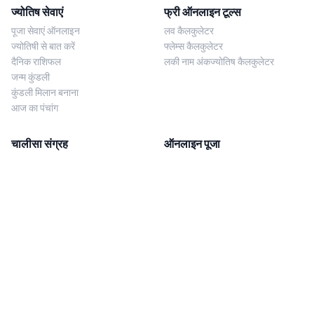
ज्योतिष सेवाएं
फ्री ऑनलाइन टूल्स
पूजा सेवाएं ऑनलाइन
लव कैलकुलेटर
ज्योतिषी से बात करें
फ्लेम्स कैलकुलेटर
दैनिक राशिफल
लकी नाम अंकज्योतिष कैलकुलेटर
जन्म कुंडली
कुंडली मिलान बनाना
आज का पंचांग
चालीसा संग्रह
ऑनलाइन पूजा
शिव चालीसा
शनि साढ़े साती पूजा
दुर्गा चालीसा
काल सर्प दोष निवारण पूजा
लक्ष्मी चालीसा
नज़र दोष शांति पूजा
शनि चालीसा
नवग्रह शांति पूजा
नवग्रह चालीसा
ब्राह्मण भोज
आरती संग्रह
हमसे संपर्क करें
Corporate Office
गणेश आरती
MYJYOTISH.COM
श्री विष्णु आरती
Indic Life Private Limited
लक्ष्मी आरती