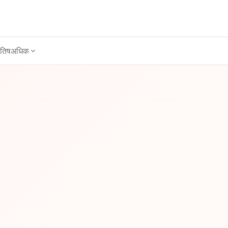
ोतिष
अधिक