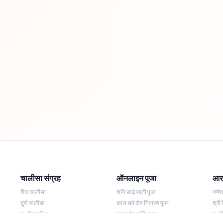
चालीसा संग्रह
ऑनलाइन पूजा
आरत
शिव चालीसा
शनि साढ़े साती पूजा
गणे
दुर्गा चालीसा
काल सर्प दोष निवारण पूजा
श्री 
लक्ष्मी चालीसा
नज़र दोष शांति पूजा
लक्ष