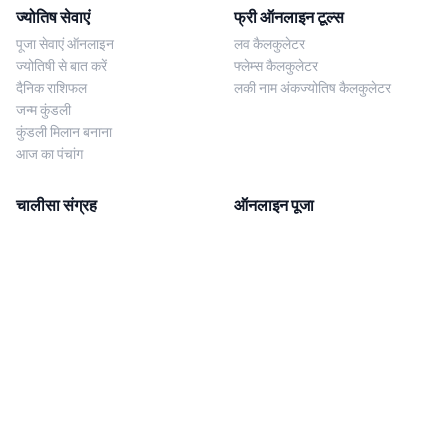
ज्योतिष सेवाएं
फ्री ऑनलाइन टूल्स
पूजा सेवाएं ऑनलाइन
लव कैलकुलेटर
ज्योतिषी से बात करें
फ्लेम्स कैलकुलेटर
दैनिक राशिफल
लकी नाम अंकज्योतिष कैलकुलेटर
जन्म कुंडली
कुंडली मिलान बनाना
आज का पंचांग
चालीसा संग्रह
ऑनलाइन पूजा
शिव चालीसा
शनि साढ़े साती पूजा
दुर्गा चालीसा
काल सर्प दोष निवारण पूजा
लक्ष्मी चालीसा
नज़र दोष शांति पूजा
शनि चालीसा
नवग्रह शांति पूजा
नवग्रह चालीसा
ब्राह्मण भोज
आरती संग्रह
हमसे संपर्क करें
Corporate Office
गणेश आरती
MYJYOTISH.COM
श्री विष्णु आरती
Indic Life Private Limited
लक्ष्मी आरती