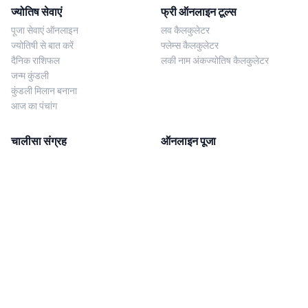
ज्योतिष सेवाएं
फ्री ऑनलाइन टूल्स
पूजा सेवाएं ऑनलाइन
लव कैलकुलेटर
ज्योतिषी से बात करें
फ्लेम्स कैलकुलेटर
दैनिक राशिफल
लकी नाम अंकज्योतिष कैलकुलेटर
जन्म कुंडली
कुंडली मिलान बनाना
आज का पंचांग
चालीसा संग्रह
ऑनलाइन पूजा
शिव चालीसा
शनि साढ़े साती पूजा
दुर्गा चालीसा
काल सर्प दोष निवारण पूजा
लक्ष्मी चालीसा
नज़र दोष शांति पूजा
शनि चालीसा
नवग्रह शांति पूजा
नवग्रह चालीसा
ब्राह्मण भोज
आरती संग्रह
हमसे संपर्क करें
Corporate Office
गणेश आरती
MYJYOTISH.COM
श्री विष्णु आरती
Indic Life Private Limited
लक्ष्मी आरती