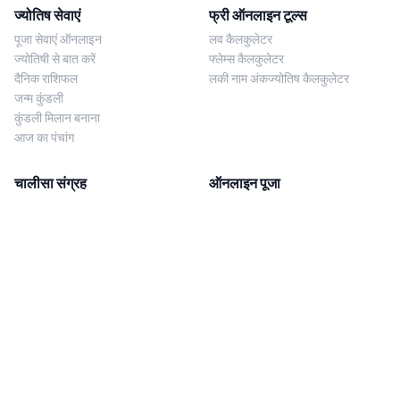
ज्योतिष सेवाएं
फ्री ऑनलाइन टूल्स
पूजा सेवाएं ऑनलाइन
लव कैलकुलेटर
ज्योतिषी से बात करें
फ्लेम्स कैलकुलेटर
दैनिक राशिफल
लकी नाम अंकज्योतिष कैलकुलेटर
जन्म कुंडली
कुंडली मिलान बनाना
आज का पंचांग
चालीसा संग्रह
ऑनलाइन पूजा
शिव चालीसा
शनि साढ़े साती पूजा
दुर्गा चालीसा
काल सर्प दोष निवारण पूजा
लक्ष्मी चालीसा
नज़र दोष शांति पूजा
शनि चालीसा
नवग्रह शांति पूजा
नवग्रह चालीसा
ब्राह्मण भोज
आरती संग्रह
हमसे संपर्क करें
Corporate Office
गणेश आरती
MYJYOTISH.COM
श्री विष्णु आरती
Indic Life Private Limited
लक्ष्मी आरती