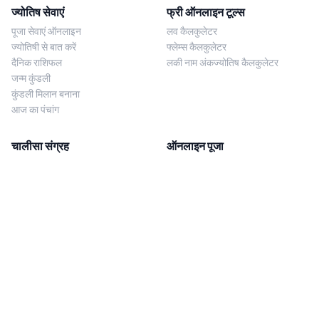
ज्योतिष सेवाएं
फ्री ऑनलाइन टूल्स
पूजा सेवाएं ऑनलाइन
लव कैलकुलेटर
ज्योतिषी से बात करें
फ्लेम्स कैलकुलेटर
दैनिक राशिफल
लकी नाम अंकज्योतिष कैलकुलेटर
जन्म कुंडली
कुंडली मिलान बनाना
आज का पंचांग
चालीसा संग्रह
ऑनलाइन पूजा
शिव चालीसा
शनि साढ़े साती पूजा
दुर्गा चालीसा
काल सर्प दोष निवारण पूजा
लक्ष्मी चालीसा
नज़र दोष शांति पूजा
शनि चालीसा
नवग्रह शांति पूजा
नवग्रह चालीसा
ब्राह्मण भोज
आरती संग्रह
हमसे संपर्क करें
Corporate Office
गणेश आरती
MYJYOTISH.COM
श्री विष्णु आरती
Indic Life Private Limited
लक्ष्मी आरती