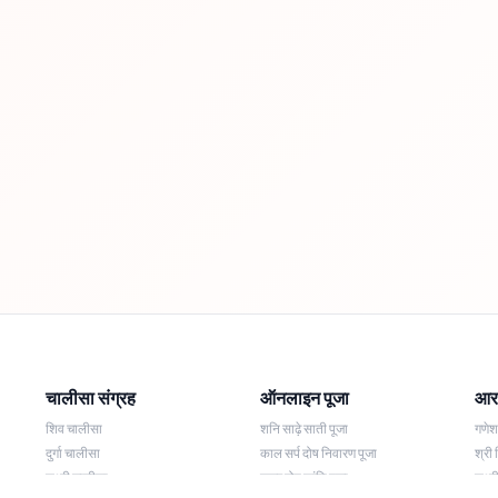
चालीसा संग्रह
ऑनलाइन पूजा
आरत
शिव चालीसा
शनि साढ़े साती पूजा
गणे
दुर्गा चालीसा
काल सर्प दोष निवारण पूजा
श्री 
लक्ष्मी चालीसा
नज़र दोष शांति पूजा
लक्ष