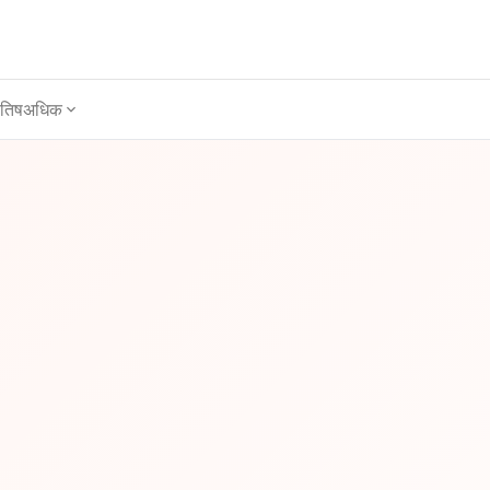
ोतिष
अधिक