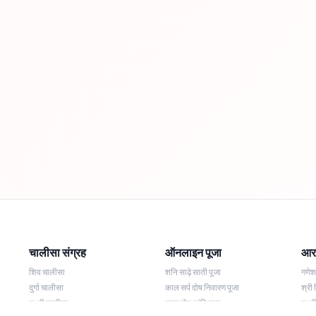
चालीसा संग्रह
ऑनलाइन पूजा
आरत
शिव चालीसा
शनि साढ़े साती पूजा
गणे
दुर्गा चालीसा
काल सर्प दोष निवारण पूजा
श्री 
लक्ष्मी चालीसा
नज़र दोष शांति पूजा
लक्ष