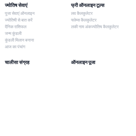
ज्योतिष सेवाएं
फ्री ऑनलाइन टूल्स
पूजा सेवाएं ऑनलाइन
लव कैलकुलेटर
ज्योतिषी से बात करें
फ्लेम्स कैलकुलेटर
दैनिक राशिफल
लकी नाम अंकज्योतिष कैलकुलेटर
जन्म कुंडली
कुंडली मिलान बनाना
आज का पंचांग
चालीसा संग्रह
ऑनलाइन पूजा
शिव चालीसा
शनि साढ़े साती पूजा
दुर्गा चालीसा
काल सर्प दोष निवारण पूजा
लक्ष्मी चालीसा
नज़र दोष शांति पूजा
शनि चालीसा
नवग्रह शांति पूजा
नवग्रह चालीसा
ब्राह्मण भोज
आरती संग्रह
हमसे संपर्क करें
Corporate Office
गणेश आरती
MYJYOTISH.COM
श्री विष्णु आरती
Indic Life Private Limited
लक्ष्मी आरती